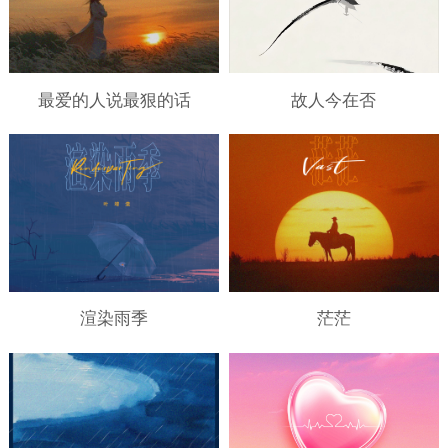
最爱的人说最狠的话
故人今在否
渲染雨季
茫茫