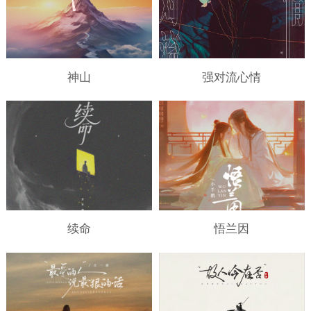
神山
强对流心情
续命
悟兰因